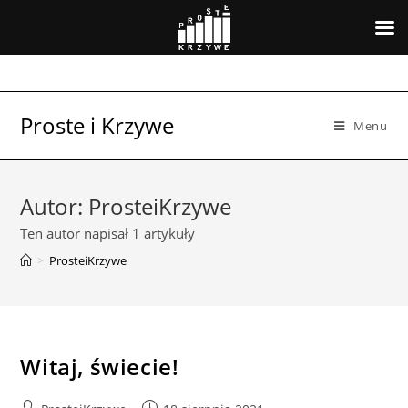
Skip
to
content
Proste i Krzywe
Menu
Autor:
ProsteiKrzywe
Ten autor napisał 1 artykuły
>
ProsteiKrzywe
Witaj, świecie!