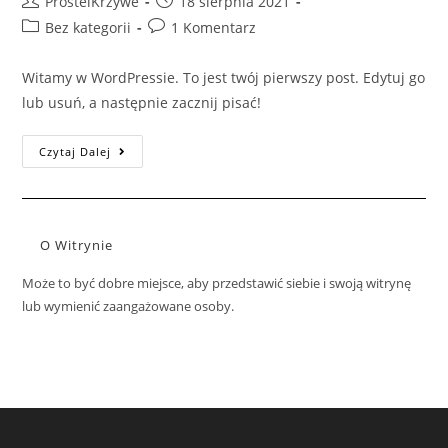
Post
Post
ProsteiKrzywe
18 sierpnia 2021
author:
published:
Post
Post
Bez kategorii
1 Komentarz
category:
comments:
Witamy w WordPressie. To jest twój pierwszy post. Edytuj go
lub usuń, a następnie zacznij pisać!
Witaj,
Czytaj Dalej
Świecie!
O Witrynie
Może to być dobre miejsce, aby przedstawić siebie i swoją witrynę
lub wymienić zaangażowane osoby.