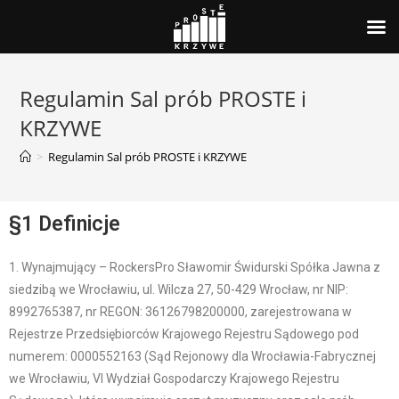
Regulamin Sal prób PROSTE i
KRZYWE
>
Regulamin Sal prób PROSTE i KRZYWE
§1 D
efinicje
1. Wynajmujący – RockersPro Sławomir Świdurski Spółka Jawna z
siedzibą we Wrocławiu, ul. Wilcza 27, 50-429 Wrocław, nr NIP:
8992765387, nr REGON: 36126798200000, zarejestrowana w
Rejestrze Przedsiębiorców Krajowego Rejestru Sądowego pod
numerem: 0000552163 (Sąd Rejonowy dla Wrocławia-Fabrycznej
we Wrocławiu, VI Wydział Gospodarczy Krajowego Rejestru