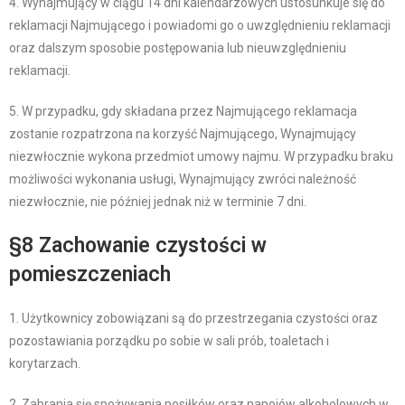
4. Wynajmujący w ciągu 14 dni kalendarzowych ustosunkuje się do
reklamacji Najmującego i powiadomi go o uwzględnieniu reklamacji
oraz dalszym sposobie postępowania lub nieuwzględnieniu
reklamacji.
5. W przypadku, gdy składana przez Najmującego reklamacja
zostanie rozpatrzona na korzyść Najmującego, Wynajmujący
niezwłocznie wykona przedmiot umowy najmu. W przypadku braku
możliwości wykonania usługi, Wynajmujący zwróci należność
niezwłocznie, nie później jednak niż w terminie 7 dni.
§8 Zachowanie czystości w
pomieszczeniach
1. Użytkownicy zobowiązani są do przestrzegania czystości oraz
pozostawiania porządku po sobie w sali prób, toaletach i
korytarzach.
2. Zabrania się spożywania posiłków oraz napojów alkoholowych w