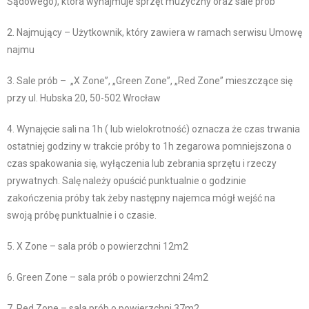
Sądowego), która wynajmuje sprzęt muzyczny oraz sale prób
2. Najmujący – Użytkownik, który zawiera w ramach serwisu Umowę
najmu
3. Sale prób – „X Zone”, „Green Zone”, „Red Zone” mieszczące się
przy ul. Hubska 20, 50-502 Wrocław
4. Wynajęcie sali na 1h ( lub wielokrotność) oznacza że czas trwania
ostatniej godziny w trakcie próby to 1h zegarowa pomniejszona o
czas spakowania się, wyłączenia lub zebrania sprzętu i rzeczy
prywatnych. Salę należy opuścić punktualnie o godzinie
zakończenia próby tak żeby następny najemca mógł wejść na
swoją próbę punktualnie i o czasie.
5. X Zone – sala prób o powierzchni 12m2
6. Green Zone – sala prób o powierzchni 24m2
7. Red Zone – sala prób o powierzchni 37m2